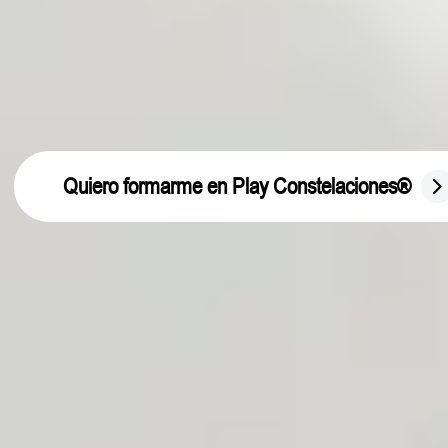
Q
u
i
e
r
o
f
o
r
m
a
r
m
e
e
n
P
l
a
y
C
o
n
s
t
e
l
a
c
i
o
n
e
s
®